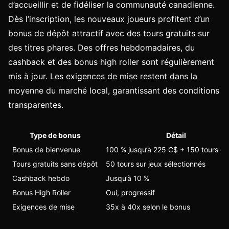
d’accueillir et de fidéliser la communauté canadienne.
Dès l’inscription, les nouveaux joueurs profitent d’un
bonus de dépôt attractif avec des tours gratuits sur
des titres phares. Des offres hebdomadaires, du
cashback et des bonus high roller sont régulièrement
mis à jour. Les exigences de mise restent dans la
moyenne du marché local, garantissant des conditions
transparentes.
Type de bonus
Détail
Bonus de bienvenue
100 % jusqu’à 225 C$ + 150 tours gra
Tours gratuits sans dépôt
50 tours sur jeux sélectionnés
Cashback hebdo
Jusqu’à 10 %
Bonus High Roller
Oui, progressif
Exigences de mise
35x à 40x selon le bonus