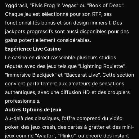
Yggdrasil, "Elvis Frog in Vegas" ou "Book of Dead".
Chaque jeu est sélectionné pour son RTP, ses
fonctionnalités bonus et son design immersif. Des
jackpots progressifs sont aussi disponibles pour des
gains potentiellement considérables.
Expérience Live Casino
Le casino en direct rassemble plusieurs studios
réputés avec des jeux tels que "Lightning Roulette",
"Immersive Blackjack" et "Baccarat Live". Cette section
convient parfaitement aux amateurs de sensations
authentiques, avec une diffusion HD et des croupiers
professionnels.
Autres Options de Jeux
Au-delà des classiques, l’offre comprend du vidéo
poker, des jeux crash, des cartes à gratter et des mini-
jeux comme "Aviator", "Plinko", ou encore des instant