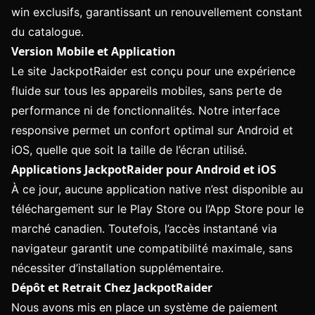
win exclusifs, garantissant un renouvellement constant
du catalogue.
Version Mobile et Application
Le site JackpotRaider est conçu pour une expérience
fluide sur tous les appareils mobiles, sans perte de
performance ni de fonctionnalités. Notre interface
responsive permet un confort optimal sur Android et
iOS, quelle que soit la taille de l’écran utilisé.
Applications JackpotRaider pour Android et iOS
À ce jour, aucune application native n’est disponible au
téléchargement sur le Play Store ou l’App Store pour le
marché canadien. Toutefois, l’accès instantané via
navigateur garantit une compatibilité maximale, sans
nécessiter d’installation supplémentaire.
Dépôt et Retrait Chez JackpotRaider
Nous avons mis en place un système de paiement