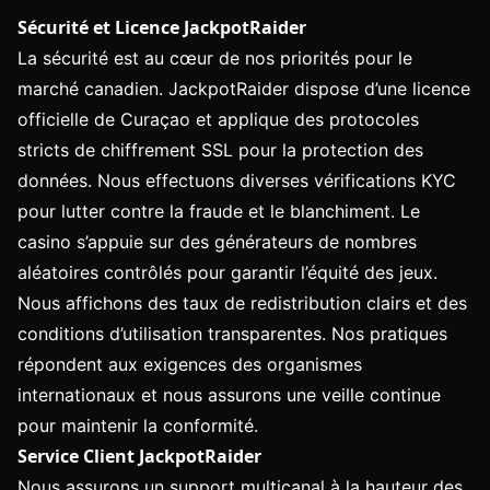
Sécurité et Licence JackpotRaider
La sécurité est au cœur de nos priorités pour le
marché canadien. JackpotRaider dispose d’une licence
officielle de Curaçao et applique des protocoles
stricts de chiffrement SSL pour la protection des
données. Nous effectuons diverses vérifications KYC
pour lutter contre la fraude et le blanchiment. Le
casino s’appuie sur des générateurs de nombres
aléatoires contrôlés pour garantir l’équité des jeux.
Nous affichons des taux de redistribution clairs et des
conditions d’utilisation transparentes. Nos pratiques
répondent aux exigences des organismes
internationaux et nous assurons une veille continue
pour maintenir la conformité.
Service Client JackpotRaider
Nous assurons un support multicanal à la hauteur des